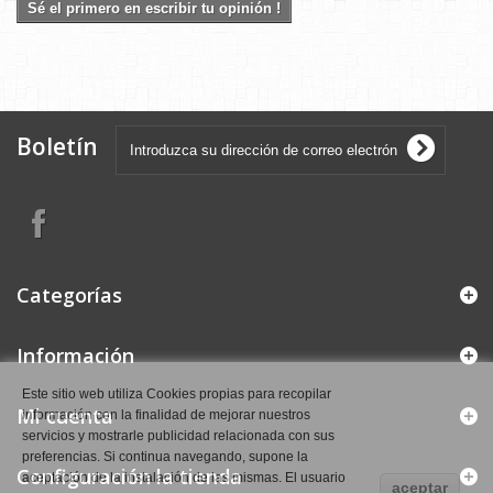
Sé el primero en escribir tu opinión !
Boletín
Categorías
Información
Este sitio web utiliza Cookies propias para recopilar
Mi cuenta
información con la finalidad de mejorar nuestros
servicios y mostrarle publicidad relacionada con sus
preferencias. Si continua navegando, supone la
Configuración la tienda
aceptación de la instalación de las mismas. El usuario
aceptar