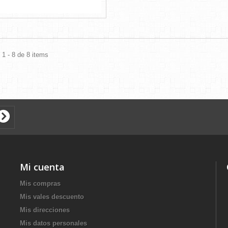
1 - 8 de 8 items
Mi cuenta
Mis compras
Mis vales descuento
Mis direcciones
Mis datos personales