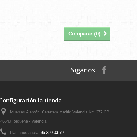
Comparar (
0
)
Síganos
Configuración la tienda
Muebles Alarcón, Carretera Madrid Valencia Km 277 CP
46340 Requena - Valencia
Llámanos ahora:
96 230 03 79