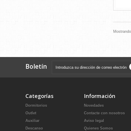
Mostrando 
Boletín
Categorías
Información
Dormitorios
Novedades
Outlet
Contacte con nosotros
Auxiliar
Aviso legal
Descanso
Quienes Somos