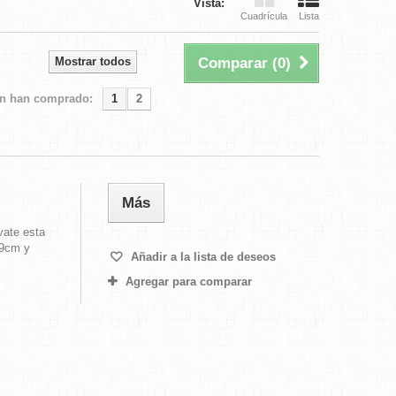
Vista:
Cuadrícula
Lista
Mostrar todos
Comparar (
0
)
én han comprado:
1
2
Más
vate esta
19cm y
Añadir a la lista de deseos
Agregar para comparar