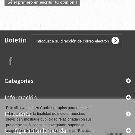
Sé el primero en escribir tu opinión !
Boletín
Categorías
Información
Este sitio web utiliza Cookies propias para recopilar
Mi cuenta
información con la finalidad de mejorar nuestros
servicios y mostrarle publicidad relacionada con sus
preferencias. Si continua navegando, supone la
Configuración la tienda
aceptación de la instalación de las mismas. El usuario
aceptar